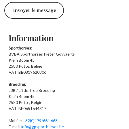
Envoyer le message
Information
Sporthorses:
BVBA Sporthorses Pieter Goyvaerts
Klein Boom 45
2580 Putte, België
VAT: BE0819620306
Breeding:
L3B / Little Tree Breeding
Klein Boom 45
2580 Putte, België
VAT: BE0651644317
Mobile:
+32(0)479/664.668
E-mail:
info@gpsporthorses.be