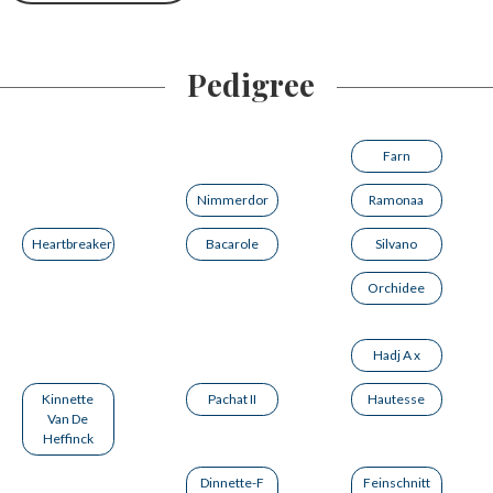
Pedigree
Farn
Nimmerdor
Ramonaa
Heartbreaker
Bacarole
Silvano
Orchidee
Hadj A x
Kinnette
Pachat II
Hautesse
Van De
Heffinck
Dinnette-F
Feinschnitt