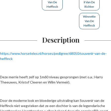
Van De
II Van De
Heffinck
Richter
Winnette
Van De
Heffinck
Description
https://www.horsetelex.nl/horses/pedigree/68050/souvenir-van-de-
heffinck
De
ze merrie heeft zelf op 1m60 niveau gesprongen (met o.a.: Harry
Theeuwes, Kristof Cleeren en Wilm Vermeir).
Door de moderne look en bloederige uitstraling kan Souvenir van de
Heffinck niet wegsteken dat ze een dochter is van de legendarische
Heartbreaker. Heartbreaker, u allen bekend door zijn ongelooflijk sport