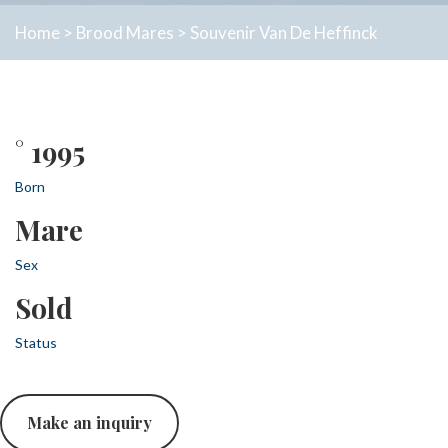
Home
>
Brood Mares
>
Souvenir Van De Heffinck
° 1995
Born
Mare
Sex
Sold
Status
Make an inquiry