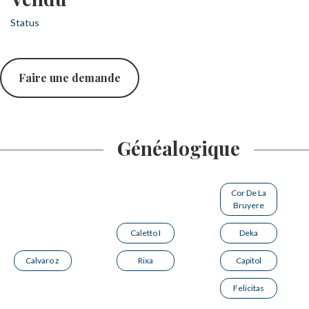
Status
Faire une demande
Généalogique
Cor De La
Bruyere
Caletto I
Deka
Calvaro z
Rixa
Capitol
Felicitas