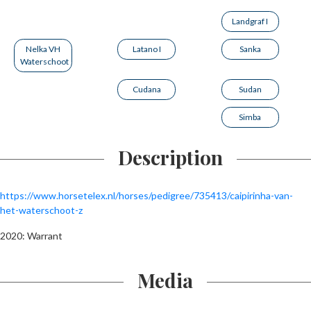
Landgraf I
Nelka VH
Latano I
Sanka
Waterschoot
Cudana
Sudan
Simba
Description
https://www.horsetelex.nl/horses/pedigree/735413/caipirinha-van-
het-waterschoot-z
2020: Warrant
Media