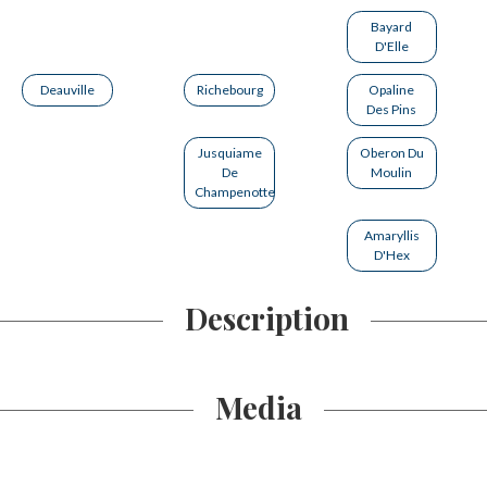
Bayard
D'Elle
Deauville
Richebourg
Opaline
Des Pins
Jusquiame
Oberon Du
De
Moulin
Champenotte
Amaryllis
D'Hex
Description
Media