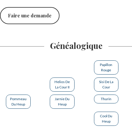
Faire une demande
Généalogique
Papillon
Rouge
Helios De
Sisi De La
La Cour II
Cour
Pommeau
Jarnie Du
Thurin
Du Heup
Heup
Cool Du
Heup