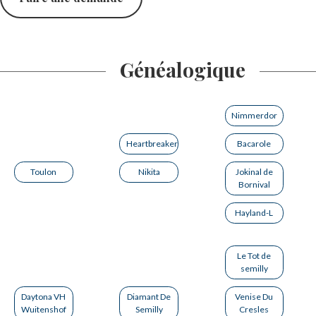
Généalogique
Nimmerdor
Heartbreaker
Bacarole
Toulon
Nikita
Jokinal de
Bornival
Hayland-L
Le Tot de
semilly
Daytona VH
Diamant De
Venise Du
Wuitenshof
Semilly
Cresles