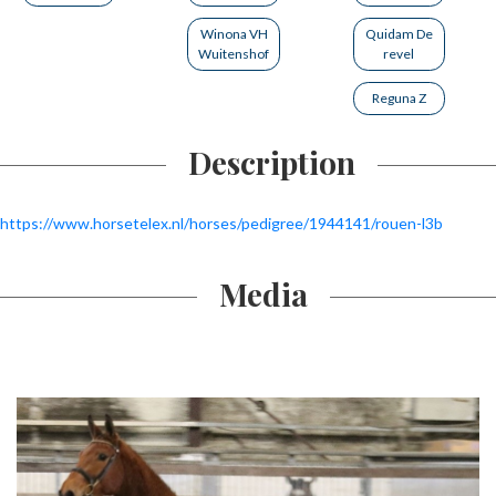
Winona VH
Quidam De
Wuitenshof
revel
Reguna Z
Description
https://www.horsetelex.nl/horses/pedigree/1944141/rouen-l3b
Media