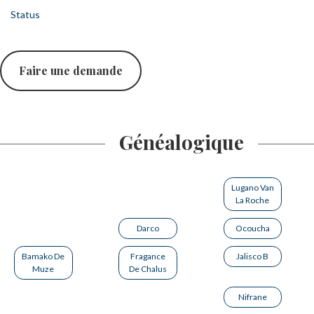
Status
Faire une demande
Généalogique
Lugano Van
La Roche
Darco
Ocoucha
Bamako De
Fragance
Jalisco B
Muze
De Chalus
Nifrane