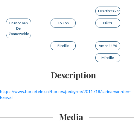
Heartbreaker
Enance Van
Toulon
Nikita
De
Zonneweide
Fireille
Amor 1196
Mireille
Description
https://www.horsetelex.nl/horses/pedigree/2011718/sarina-van-den-
heuvel
Media