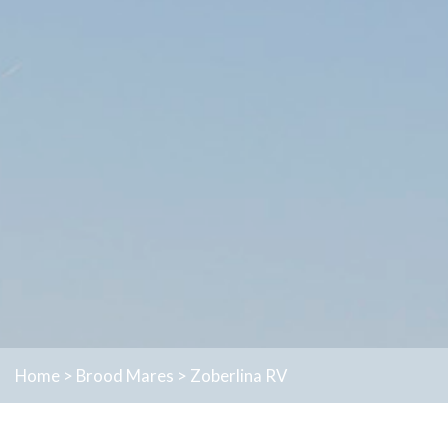
Home
>
Brood Mares
>
Zoberlina RV