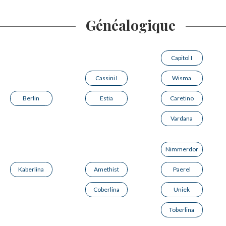
Généalogique
Capitol I
Cassini I
Wisma
Berlin
Estia
Caretino
Vardana
Nimmerdor
Kaberlina
Amethist
Paerel
Coberlina
Uniek
Toberlina