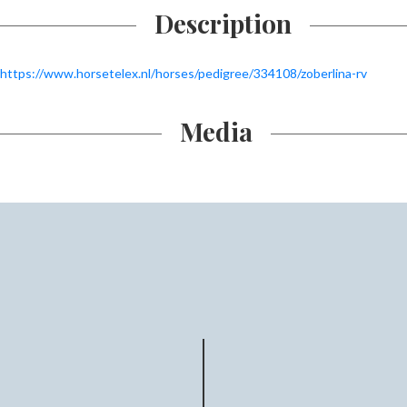
Description
https://www.horsetelex.nl/horses/pedigree/334108/zoberlina-rv
Media