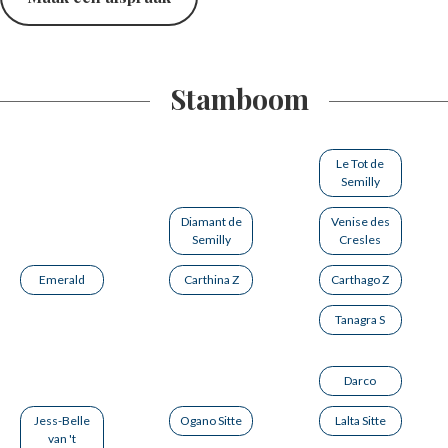
Stamboom
Le Tot de
Semilly
Diamant de
Venise des
Semilly
Cresles
Emerald
Carthina Z
Carthago Z
Tanagra S
Darco
Jess-Belle
Ogano Sitte
Lalta Sitte
van 't