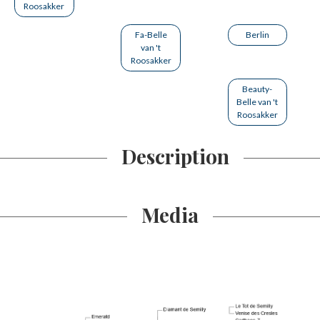
Roosakker
Fa-Belle
Berlin
van 't
Roosakker
Beauty-
Belle van 't
Roosakker
Description
Media