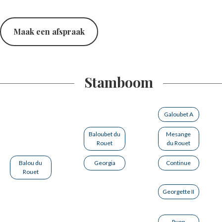
Maak een afspraak
Stamboom
Galoubet A
Baloubet du
Mesange
Rouet
du Rouet
Balou du
Georgia
Continue
Rouet
Georgette II
Ryon