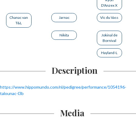
D'Anzex X
Chanac van
Jarnac
Vic du Vass
T&L
Nikita
Jokinal de
Bornival
Hayland-L
Description
https://www.hippomundo.com/nl/pedigree/performance/1054196-
talounac-l3b
Media