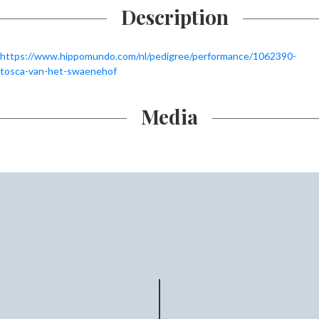
Description
https://www.hippomundo.com/nl/pedigree/performance/1062390-
tosca-van-het-swaenehof
Media