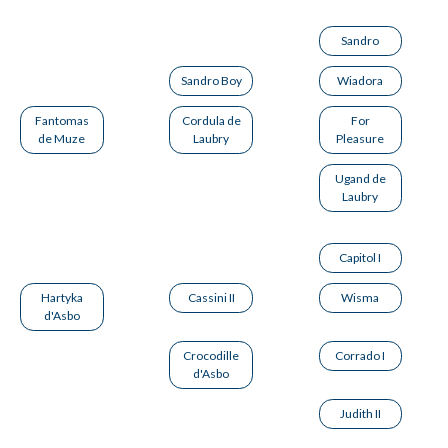
Sandro
Sandro Boy
Wiadora
Fantomas
Cordula de
For
de Muze
Laubry
Pleasure
Ugand de
Laubry
Capitol I
Hartyka
Cassini II
Wisma
d'Asbo
Crocodille
Corrado I
d'Asbo
Judith II