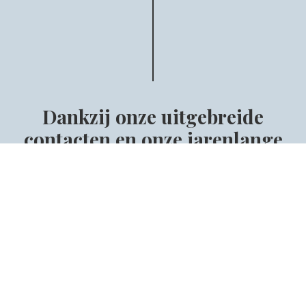
Dankzij onze uitgebreide
contacten en onze jarenlange
ervaring, zorgen wij ervoor dat u
het geschikte paard vindt.
Vind het juiste paard voor jou