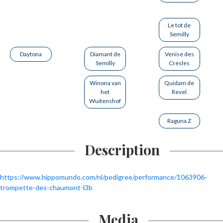
Le tot de
Semilly
Daytona
Diamant de
Venise des
Semilly
Cresles
Winona van
Quidam de
het
Revel
Wuitenshof
Raguna Z
Description
https://www.hippomundo.com/nl/pedigree/performance/1063906-
trompette-des-chaumont-l3b
Media