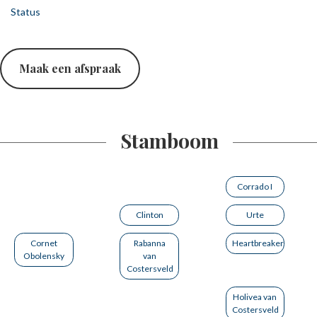
Status
Maak een afspraak
Stamboom
Corrado I
Clinton
Urte
Cornet
Rabanna
Heartbreaker
Obolensky
van
Costersveld
Holivea van
Costersveld