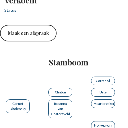
Verkocht
Status
Maak een afspraak
Stamboom
Corrado i
Clinton
Urte
Cornet
Rabanna
Heartbreaker
Obolensky
Van
Costersveld
Holivea van