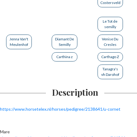
Costersveld
Le Tot de
semilly
Jenna Van't
Diamant De
Venise Du
Meulenhof
Semilly
Cresles
Carthina z
Carthago Z
Tanagra's
vh Darohof
Description
https://www.horsetelex.nl/horses/pedigree/2138641/u-cornet
Mare