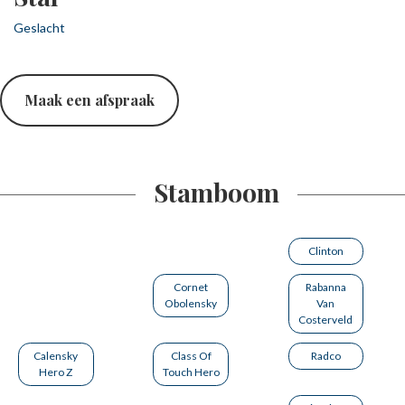
Geslacht
Maak een afspraak
Stamboom
Clinton
Cornet
Rabanna
Obolensky
Van
Costerveld
Calensky
Class Of
Radco
Hero Z
Touch Hero