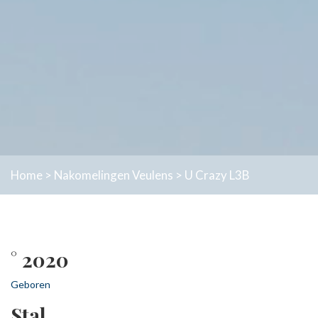
Home
>
Nakomelingen
Veulens
>
U Crazy L3B
° 2020
Geboren
Stal