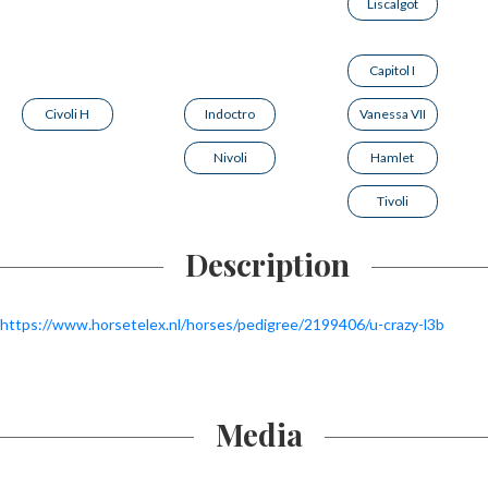
Liscalgot
Capitol I
Civoli H
Indoctro
Vanessa VII
Nivoli
Hamlet
Tivoli
Description
https://www.horsetelex.nl/horses/pedigree/2199406/u-crazy-l3b
Media